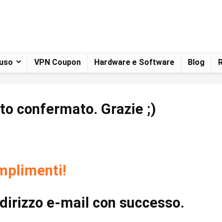
 uso
VPN Coupon
Hardware e Software
Blog
R
tato confermato. Grazie ;)
plimenti!
indirizzo e-mail con successo.