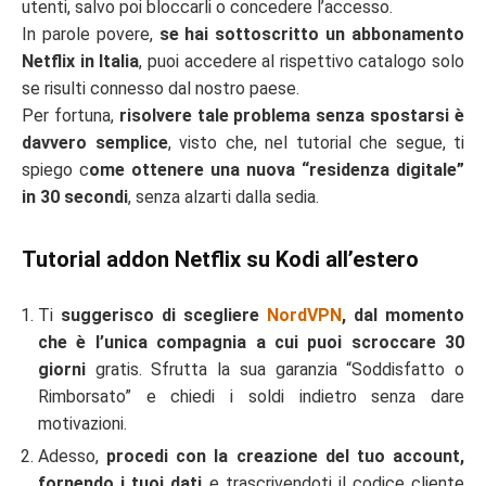
utenti, salvo poi bloccarli o concedere l’accesso.
In parole povere,
se hai sottoscritto un abbonamento
Netflix in Italia
, puoi accedere al rispettivo catalogo solo
se risulti connesso dal nostro paese.
Per fortuna,
risolvere tale problema senza spostarsi è
davvero semplice
, visto che, nel tutorial che segue, ti
spiego c
ome ottenere una nuova “residenza digitale”
in 30 secondi
, senza alzarti dalla sedia.
Tutorial addon Netflix su Kodi all’estero
Ti
suggerisco di scegliere
NordVPN
, dal momento
che è l’unica compagnia a cui puoi scroccare 30
giorni
gratis. Sfrutta la sua garanzia “Soddisfatto o
Rimborsato” e chiedi i soldi indietro senza dare
motivazioni.
Adesso,
procedi con la creazione del tuo account,
fornendo i tuoi dati
e trascrivendoti il codice cliente