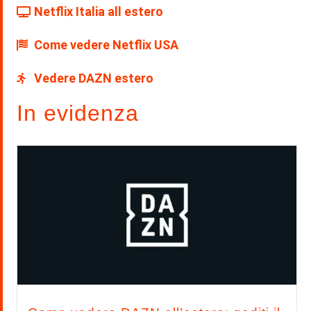
Netflix Italia all estero
Come vedere Netflix USA
Vedere DAZN estero
In evidenza