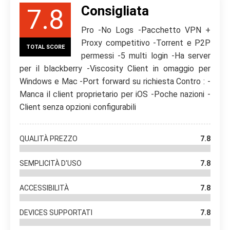
Consigliata
7.8
Pro -No Logs -Pacchetto VPN +
Proxy competitivo -Torrent e P2P
TOTAL SCORE
permessi -5 multi login -Ha server
per il blackberry -Viscosity Client in omaggio per
Windows e Mac -Port forward su richiesta Contro : -
Manca il client proprietario per iOS -Poche nazioni -
Client senza opzioni configurabili
QUALITÀ PREZZO
7.8
SEMPLICITÀ D'USO
7.8
ACCESSIBILITÀ
7.8
DEVICES SUPPORTATI
7.8