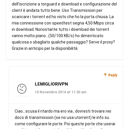
dell’iscrizione a torguard e download e configurazione del
client è andata tutto bene. Uso Transmission per
scaricare i torrent ed ho visto che ho la porta chiusa. La
mia connessione con speedtest segna 4,50 Mbps circa
in download. Nonostante tutto i download dei torrent
vanno molto piano…(50/100 KB/s) ho dimenticato
qualcosa o sbagliato qualche passaggio? Serve il proxy?
Grazie in anticipo per la disponibilità
Reply
LEMIGLIORIVPN
10 Novembre 2014 at 11:30 am
Ciao , scusa il ritardo ma ero via , dovresti trovare nei
docs di transmission (se no usa utorrent) le info su
come configurare le porte. Poi queste porte che userai