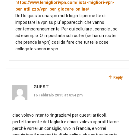
https://www.lemigliorivpn.com/lista-migliori-vpn-
per-utilizzo/vpn-per-giocare-online/
Detto questo una vpn multi login ti permette di
impostare la vpn su piu’ apparecchi che vanno
contemporaneamente. Per cui cellulare , console , pc
ad esempio. O impostarla sul router (se hai un router
che prende la vpn) cosi da fare che tutte le cose
collegate vanno in vpn.
Reply
GUEST
16 Febbraio 2015 at 8:54 pm
ciao volevo intanto ringraziarvi per questi articoli,
perfettamente dettagliati e chiari, volevo approfittarne
perchè vorrei un consiglio, vivo in Francia, e vorrei
acquistare il pacchetto di skyonline, che naturalmente