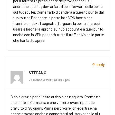
per il torrent (a prescindere del provider che usi)
andranno aperte , dovrai fare il port forward delle porte
sul tuo router. Come farlo dipenderà a questo punto dal
tuo router. Per aprire la porta lato VPN basta che
tramite un ticket segnali a Torguard la porta che vuoi
usare e loro te la aprono sul tuo account e a quel punto
anche con la VPN passerà tutto il traffico i/o dalla porte
che hai fatto aprire.
Reply
STEFANO
21 Gennaio 2015 at 3:47 pm
Ciao e grazie per questo articolo dettagliato. Premetto
che abito in Germania e che vorrei provare il periodo
gratuito di 30 giorni. Prima peró vorrei chiederti se hai
anche provato anche a connetterti ad i server delle piu