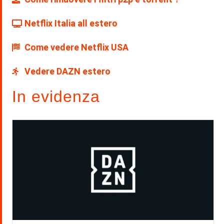
Netflix Italia all estero
Come vedere Netflix USA
Vedere DAZN estero
In evidenza