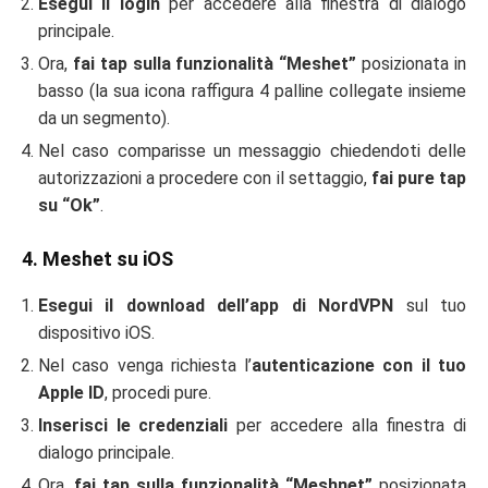
Esegui il login
per accedere alla finestra di dialogo
principale.
Ora,
fai tap sulla funzionalità “Meshet”
posizionata in
basso (la sua icona raffigura 4 palline collegate insieme
da un segmento).
Nel caso comparisse un messaggio chiedendoti delle
autorizzazioni a procedere con il settaggio,
fai pure tap
su “Ok”
.
4. Meshet su iOS
Esegui il download dell’app di NordVPN
sul tuo
dispositivo iOS.
Nel caso venga richiesta l’
autenticazione con il tuo
Apple ID
, procedi pure.
Inserisci le credenziali
per accedere alla finestra di
dialogo principale.
Ora,
fai tap sulla funzionalità “Meshnet”
posizionata