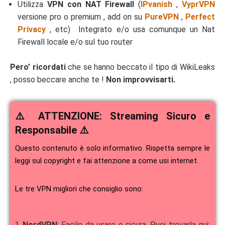
Utilizza
VPN con NAT Firewall
(
IPvanish
,
VyprVPN
versione pro o premium , add on su
PureVPN
,
Perfect
Privacy
, etc) Integrato e/o usa comunque un Nat
Firewall locale e/o sul tuo router
Pero’ ricordati
che se hanno beccato il tipo di WikiLeaks
, posso beccare anche te !
Non improvvisarti.
⚠️ ATTENZIONE: Streaming Sicuro e
Responsabile ⚠️
Questo contenuto è solo informativo. Rispetta sempre le
leggi sul copyright e fai attenzione a come usi internet.
Le tre VPN migliori che consiglio sono:
NordVPN
: Facile da usare e sicura. Puoi trovarla qui: