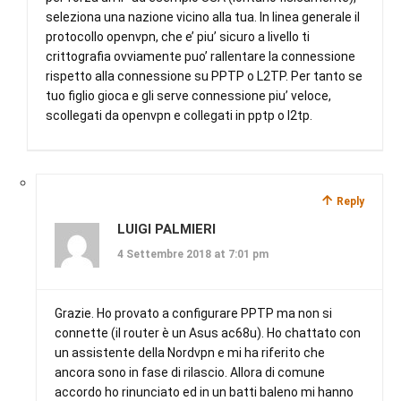
seleziona una nazione vicino alla tua. In linea generale il
protocollo openvpn, che e’ piu’ sicuro a livello ti
crittografia ovviamente puo’ rallentare la connessione
rispetto alla connessione su PPTP o L2TP. Per tanto se
tuo figlio gioca e gli serve connessione piu’ veloce,
scollegati da openvpn e collegati in pptp o l2tp.
Reply
LUIGI PALMIERI
4 Settembre 2018 at 7:01 pm
Grazie. Ho provato a configurare PPTP ma non si
connette (il router è un Asus ac68u). Ho chattato con
un assistente della Nordvpn e mi ha riferito che
ancora sono in fase di rilascio. Allora di comune
accordo ho rinunciato ed in un batti baleno mi hanno