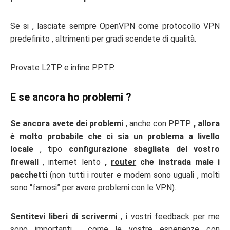
Se si , lasciate sempre OpenVPN come protocollo VPN
predefinito , altrimenti per gradi scendete di qualità.
Provate L2TP e infine PPTP.
E se ancora ho problemi ?
Se ancora avete dei problemi
, anche con PPTP
, allora
è molto probabile che ci sia un problema a livello
locale
, tipo
configurazione sbagliata del vostro
firewall
, internet lento
,
router
che instrada male i
pacchetti
(non tutti i router e modem sono uguali , molti
sono “famosi” per avere problemi con le VPN).
Sentitevi liberi di scriverm
i , i vostri feedback per me
sono importanti , come le vostre esperienze con