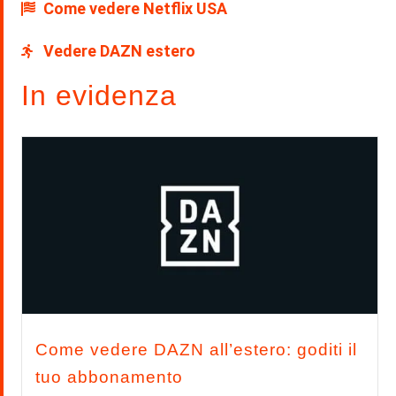
Come vedere Netflix USA
Vedere DAZN estero
In evidenza
Come vedere DAZN all’estero: goditi il
tuo abbonamento