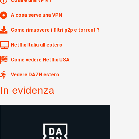
Cosa è una VPN ?
A cosa serve una VPN
Come rimuovere i filtri p2p e torrent ?
Netflix Italia all estero
Come vedere Netflix USA
Vedere DAZN estero
In evidenza