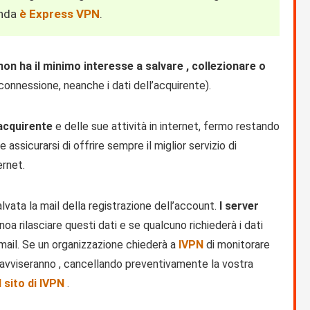
nda
è Express VPN
.
on ha il minimo interesse a salvare , collezionare o
 connessione, neanche i dati dell’acquirente).
acquirente
e delle sue attività in internet, fermo restando
 assicurarsi di offrire sempre il miglior servizio di
ernet.
ata la mail della registrazione dell’account.
I server
noa rilasciare questi dati e se qualcuno richiederà i dati
e-mail. Se un organizzazione chiederà a
IVPN
di monitorare
vi avviseranno , cancellando preventivamente la vostra
l sito di
IVPN
.