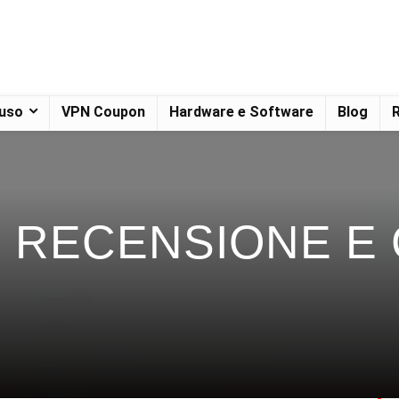
 uso
VPN Coupon
Hardware e Software
Blog
R
| RECENSIONE E