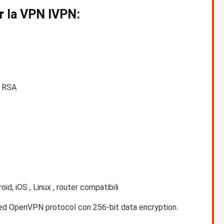
r la VPN IVPN:
t RSA
d, iOS , Linux , router compatibili
d OpenVPN protocol con 256-bit data encryption.