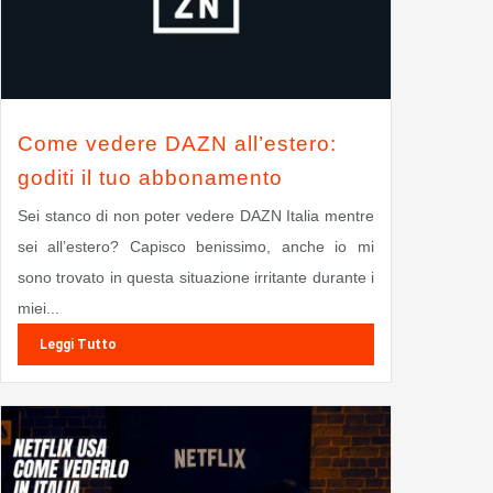
Come vedere DAZN all’estero:
goditi il tuo abbonamento
Sei stanco di non poter vedere DAZN Italia mentre
sei all’estero? Capisco benissimo, anche io mi
sono trovato in questa situazione irritante durante i
miei...
Leggi Tutto