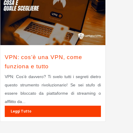
VPN: cos’è una VPN, come
funziona e tutto
VPN: Cos’è davvero? Ti svelo tutti i segreti dietro
questo strumento rivoluzionario! Se sei stufo di
essere bloccato da piattaforme di streaming o
afflitto da...
Leggi Tutto