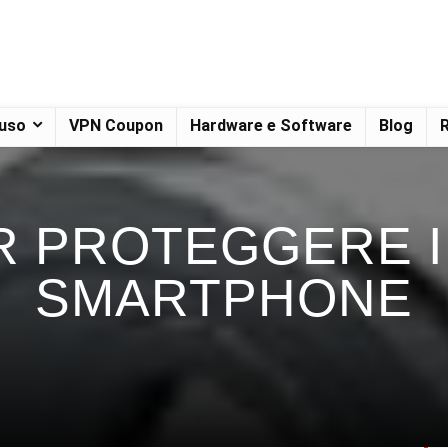
 uso
VPN Coupon
Hardware e Software
Blog
R
R PROTEGGERE I
SMARTPHONE