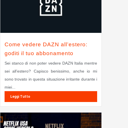
Come vedere DAZN all’estero:
goditi il tuo abbonamento
Sei stanco di non poter vedere DAZN Italia mentre
sei all’estero? Capisco benissimo, anche io mi
sono trovato in questa situazione irritante durante i
miei...
Leggi Tutto