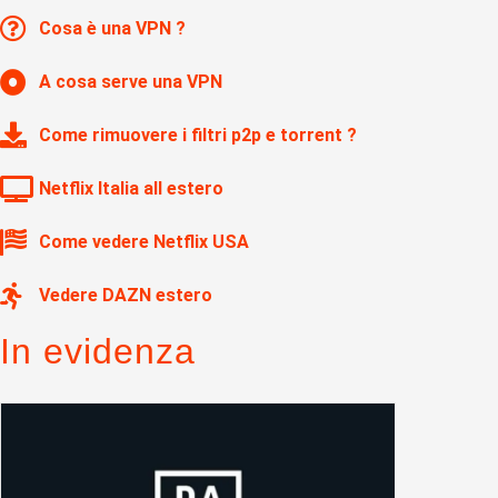
Cosa è una VPN ?
A cosa serve una VPN
Come rimuovere i filtri p2p e torrent ?
Netflix Italia all estero
Come vedere Netflix USA
Vedere DAZN estero
In evidenza