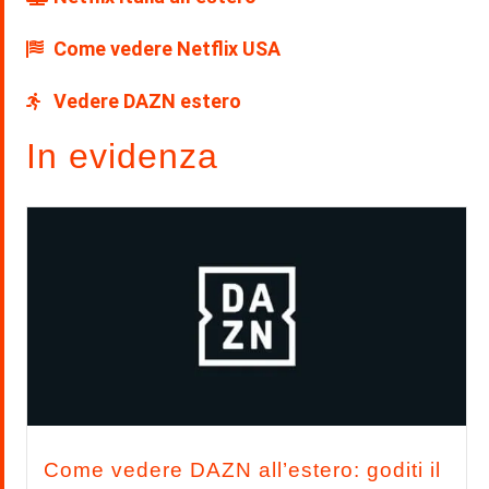
Come vedere Netflix USA
Vedere DAZN estero
In evidenza
Come vedere DAZN all’estero: goditi il