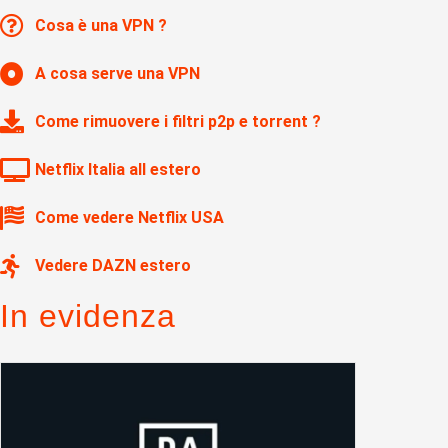
Cosa è una VPN ?
A cosa serve una VPN
Come rimuovere i filtri p2p e torrent ?
Netflix Italia all estero
Come vedere Netflix USA
Vedere DAZN estero
In evidenza