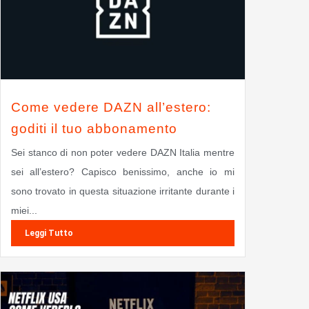
Come vedere DAZN all’estero:
goditi il tuo abbonamento
Sei stanco di non poter vedere DAZN Italia mentre
sei all’estero? Capisco benissimo, anche io mi
sono trovato in questa situazione irritante durante i
miei...
Leggi Tutto