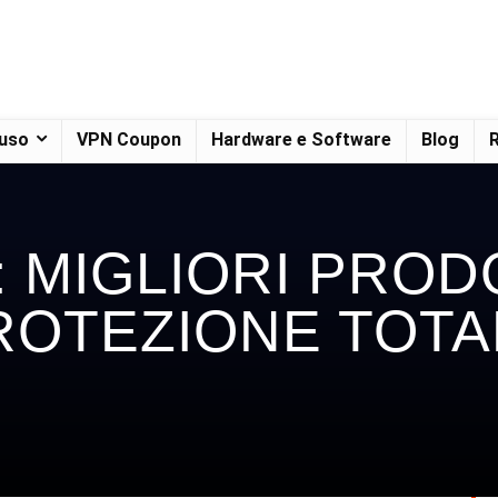
 uso
VPN Coupon
Hardware e Software
Blog
R
 MIGLIORI PROD
ROTEZIONE TOTA