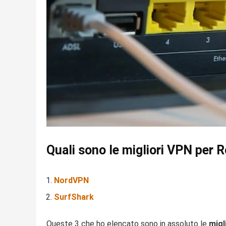
Quali sono le migliori VPN per 
NordVPN
SurfShark
Queste 3 che ho elencato sono in assoluto le
migl