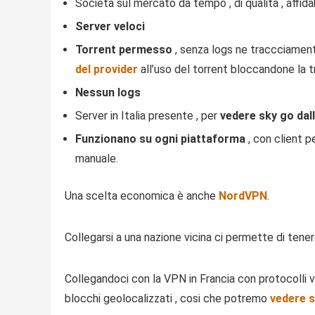
Società sul mercato da tempo , di qualità , affida
Server veloci
Torrent permesso
, senza logs ne traccciamento
del provider
all’uso del torrent bloccandone la tr
Nessun logs
Server in Italia presente , per
vedere sky go dal
Funzionano su ogni piattaforma
, con client p
manuale.
Una scelta economica è anche
NordVPN
.
Collegarsi a una nazione vicina ci permette di tene
Collegandoci con la VPN in Francia con protocoll
blocchi geolocalizzati , cosi che potremo
vedere s