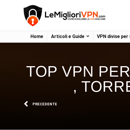
Home
Articoli e Guide
VPN divise per
TOP VPN PER 
, TORR
PRECEDENTE