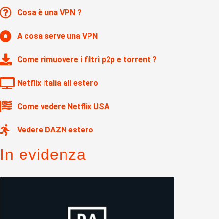
Cosa è una VPN ?
A cosa serve una VPN
Come rimuovere i filtri p2p e torrent ?
Netflix Italia all estero
Come vedere Netflix USA
Vedere DAZN estero
In evidenza