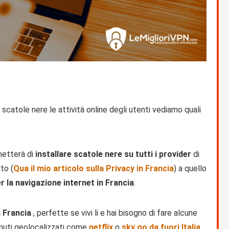
scatole nere le attività online degli utenti vediamo quali
metterà di
installare scatole nere su tutti i provider
di
to (
Qua il mio articolo sulla Privacy in Francia
) a quello
r la navigazione internet in Francia
.
a Francia
, perfette se vivi li e hai bisogno di fare alcune
nuti geolocalizzati come
netflix
o
sky go da fuori Italia
.