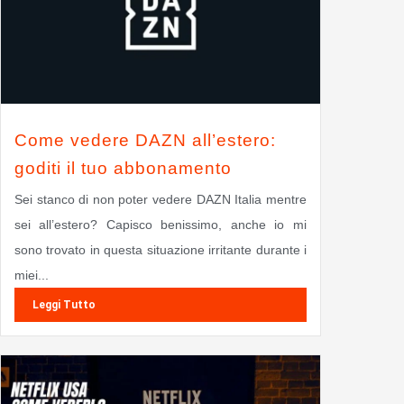
Come vedere DAZN all’estero:
goditi il tuo abbonamento
Sei stanco di non poter vedere DAZN Italia mentre
sei all’estero? Capisco benissimo, anche io mi
sono trovato in questa situazione irritante durante i
miei...
Leggi Tutto