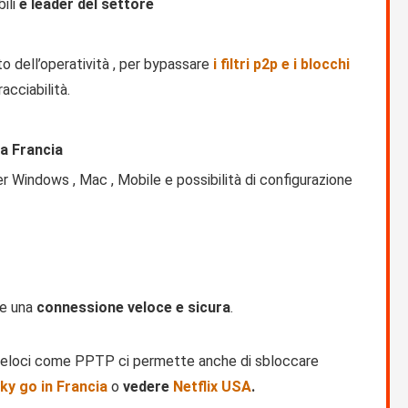
bili
e leader del settore
 dell’operatività , per bypassare
i filtri p2p e i blocchi
acciabilità.
la Francia
er Windows , Mac , Mobile e possibilità di configurazione
re una
connessione veloce e sicura
.
i veloci come PPTP ci permette anche di sbloccare
ky go in Francia
o
vedere
Netflix USA
.