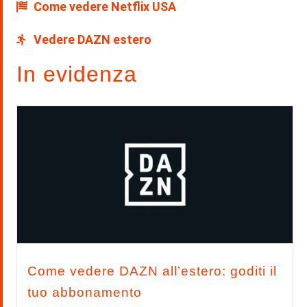
Come vedere Netflix USA
Vedere DAZN estero
In evidenza
Come vedere DAZN all’estero: goditi il
tuo abbonamento