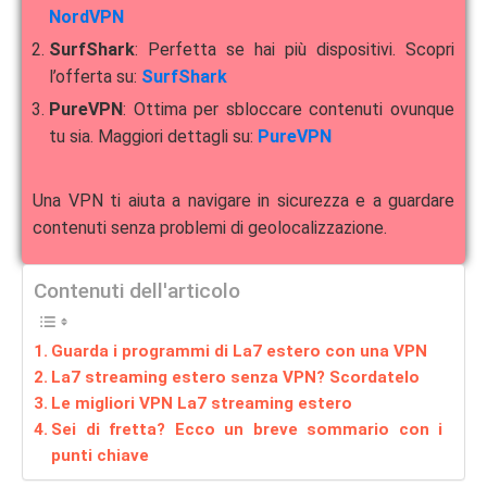
NordVPN
SurfShark
: Perfetta se hai più dispositivi. Scopri
l’offerta su:
SurfShark
PureVPN
: Ottima per sbloccare contenuti ovunque
tu sia. Maggiori dettagli su:
PureVPN
Una VPN ti aiuta a navigare in sicurezza e a guardare
contenuti senza problemi di geolocalizzazione.
Contenuti dell'articolo
Guarda i programmi di La7 estero con una VPN
La7 streaming estero senza VPN? Scordatelo
Le migliori VPN La7 streaming estero
Sei di fretta? Ecco un breve sommario con i
punti chiave