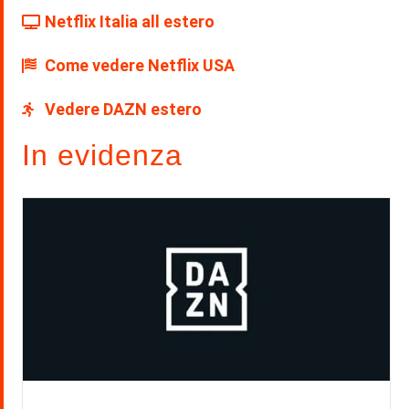
Netflix Italia all estero
Come vedere Netflix USA
Vedere DAZN estero
In evidenza