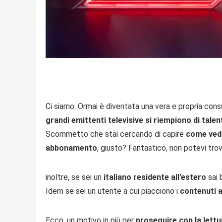
Ci siamo. Ormai è diventata una vera e propria consu
grandi emittenti televisive si riempiono di talen
Scommetto che stai cercando di capire
come vede
abbonamento
, giusto? Fantastico, non potevi trov
inoltre, se sei un
italiano residente all’estero
sai 
Idem se sei un utente a cui piacciono i
contenuti 
Ecco, un motivo in più per
proseguire con la lettu