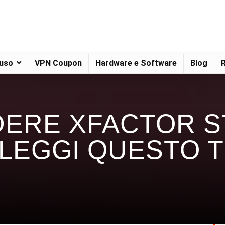
 uso
VPN Coupon
Hardware e Software
Blog
R
DERE XFACTOR S
 LEGGI QUESTO T