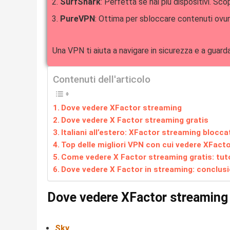
SurfShark
: Perfetta se hai più dispositivi. Scop
PureVPN
: Ottima per sbloccare contenuti ovun
Una VPN ti aiuta a navigare in sicurezza e a guar
Contenuti dell'articolo
Dove vedere XFactor streaming
Dove vedere X Factor streaming gratis
Italiani all’estero: XFactor streaming blocc
Top delle migliori VPN con cui vedere XFact
Come vedere X Factor streaming gratis: tut
Dove vedere X Factor in streaming: conclusio
Dove vedere XFactor streaming
Sky