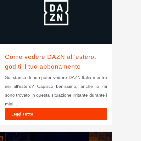
Come vedere DAZN all’estero:
goditi il tuo abbonamento
Sei stanco di non poter vedere DAZN Italia mentre
sei all’estero? Capisco benissimo, anche io mi
sono trovato in questa situazione irritante durante i
miei...
Leggi Tutto