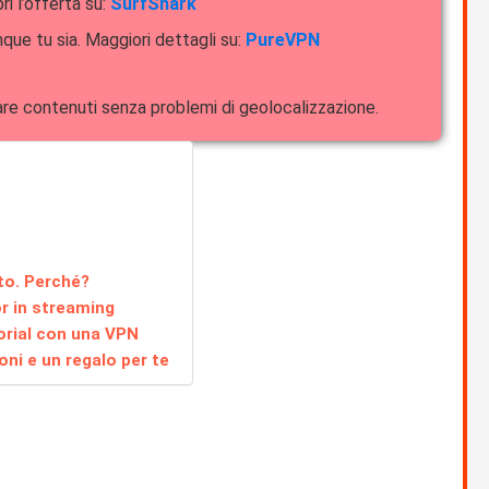
ri l’offerta su:
SurfShark
que tu sia. Maggiori dettagli su:
PureVPN
dare contenuti senza problemi di geolocalizzazione.
ato. Perché?
or in streaming
orial con una VPN
ni e un regalo per te