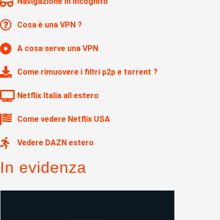
Navigazione in Incognito
Cosa è una VPN ?
A cosa serve una VPN
Come rimuovere i filtri p2p e torrent ?
Netflix Italia all estero
Come vedere Netflix USA
Vedere DAZN estero
In evidenza