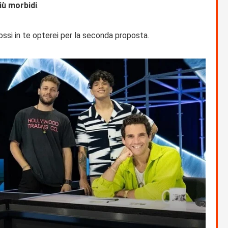
iù morbidi
.
fossi in te opterei per la seconda proposta.