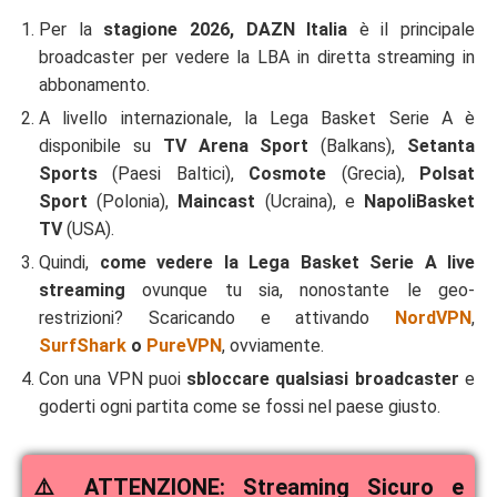
Per la
stagione 2026, DAZN Italia
è il principale
broadcaster per vedere la LBA in diretta streaming in
abbonamento.
A livello internazionale, la Lega Basket Serie A è
disponibile su
TV Arena Sport
(Balkans),
Setanta
Sports
(Paesi Baltici),
Cosmote
(Grecia),
Polsat
Sport
(Polonia),
Maincast
(Ucraina), e
NapoliBasket
TV
(USA).
Quindi,
come vedere la Lega Basket Serie A live
streaming
ovunque tu sia, nonostante le geo-
restrizioni? Scaricando e attivando
NordVPN
,
SurfShark
o
PureVPN
, ovviamente.
Con una VPN puoi
sbloccare qualsiasi broadcaster
e
goderti ogni partita come se fossi nel paese giusto.
⚠️ ATTENZIONE: Streaming Sicuro e