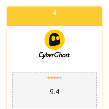
4





9.4