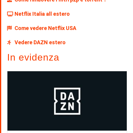
Netflix Italia all estero
Come vedere Netflix USA
Vedere DAZN estero
In evidenza