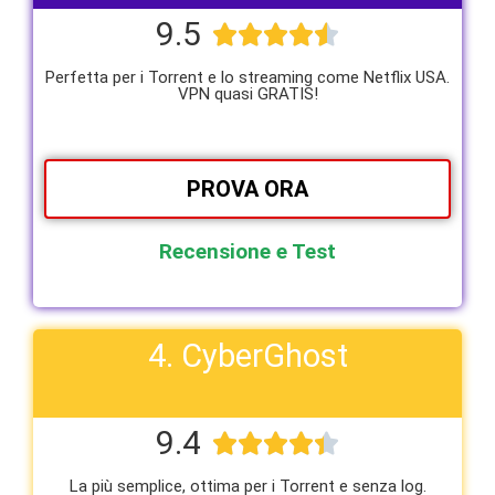
9.5





Perfetta per i Torrent e lo streaming come Netflix USA.
VPN quasi GRATIS!
PROVA ORA
Recensione e Test
4. CyberGhost
9.4





La più semplice, ottima per i Torrent e senza log.