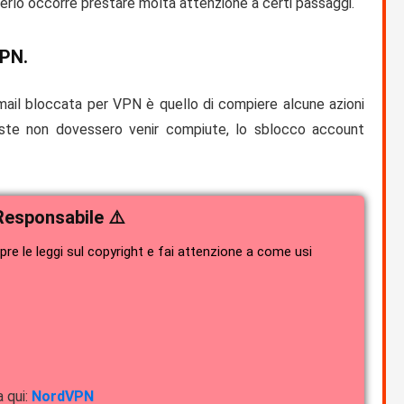
rlo occorre prestare molta attenzione a certi passaggi.
VPN.
mail bloccata per VPN
è quello di compiere alcune azioni
ueste non dovessero venir compiute, lo
sblocco account
Responsabile ⚠️
e le leggi sul copyright e fai attenzione a come usi
a qui:
NordVPN