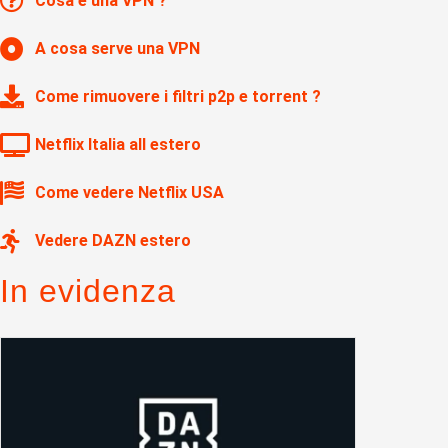
Cosa è una VPN ?
A cosa serve una VPN
Come rimuovere i filtri p2p e torrent ?
Netflix Italia all estero
Come vedere Netflix USA
Vedere DAZN estero
In evidenza