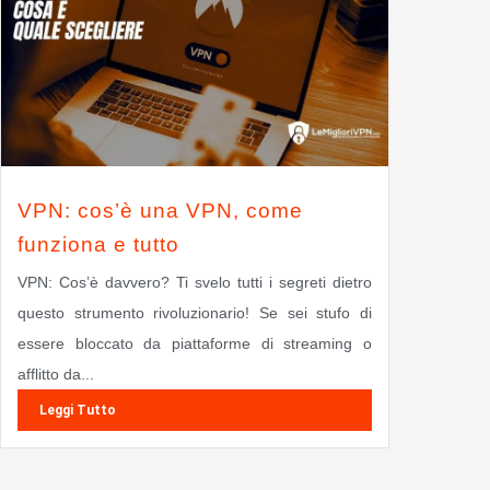
VPN: cos’è una VPN, come
funziona e tutto
VPN: Cos’è davvero? Ti svelo tutti i segreti dietro
questo strumento rivoluzionario! Se sei stufo di
essere bloccato da piattaforme di streaming o
afflitto da...
Leggi Tutto