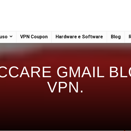
 uso
VPN Coupon
Hardware e Software
Blog
R
CCARE GMAIL BL
VPN.