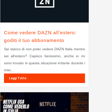
Come vedere DAZN all’estero:
goditi il tuo abbonamento
Sei stanco di non poter vedere DAZN Italia mentre
sei all’estero? Capisco benissimo, anche io mi
sono trovato in questa situazione irritante durante i
miei...
Leggi Tutto