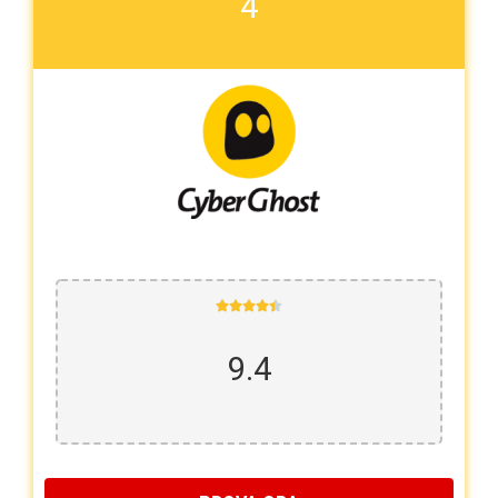
4





9.4