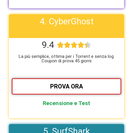
4. CyberGhost
9.4





La più semplice, ottima per i Torrent e senza log.
Coupon di prova 45 giorni
PROVA ORA
Recensione e Test
5. SurfShark