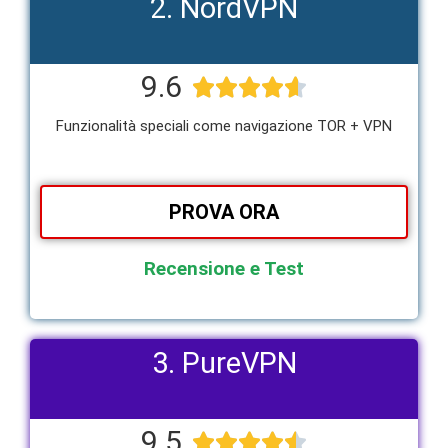
2. NordVPN
9.6





Funzionalità speciali come navigazione TOR + VPN
PROVA ORA
Recensione e Test
3. PureVPN
9.5




