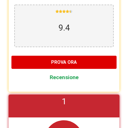





9.4
PROVA ORA
Recensione
1