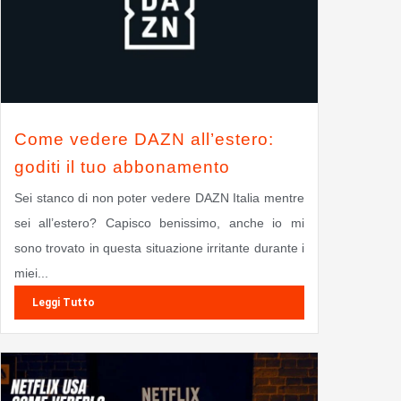
Come vedere DAZN all’estero:
goditi il tuo abbonamento
Sei stanco di non poter vedere DAZN Italia mentre
sei all’estero? Capisco benissimo, anche io mi
sono trovato in questa situazione irritante durante i
miei...
Leggi Tutto