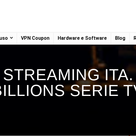
 uso
VPN Coupon
Hardware e Software
Blog
R
 STREAMING ITA.
BILLIONS SERIE T