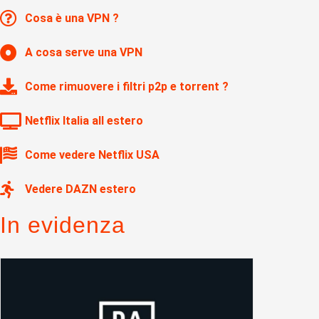
Cosa è una VPN ?
A cosa serve una VPN
Come rimuovere i filtri p2p e torrent ?
Netflix Italia all estero
Come vedere Netflix USA
Vedere DAZN estero
In evidenza