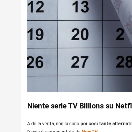
Niente serie TV Billions su Netfl
A dir la verità, non ci sono
poi così tante alternativ
l’unica è rappresentata da
NowTV
.