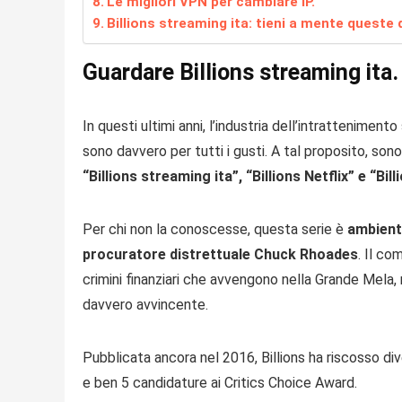
Le migliori VPN per cambiare IP.
Billions streaming ita: tieni a mente queste d
Guardare Billions streaming ita.
In questi ultimi anni, l’industria dell’intrattenimen
sono davvero per tutti i gusti. A tal proposito, so
“Billions streaming ita”, “Billions Netflix” e “Bil
Per chi non la conoscesse, questa serie è
ambient
procuratore distrettuale Chuck Rhoades
. Il co
crimini finanziari che avvengono nella Grande Mela,
davvero avvincente.
Pubblicata ancora nel 2016, Billions ha riscosso div
e ben 5 candidature ai Critics Choice Award.