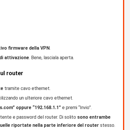
ttivo firmware della VPN
.
di attivazione
. Bene, lasciala aperta.
ul router
te
tramite cavo ethernet.
ilizzando un ulteriore cavo ethernet.
us.com” oppure “192.168.1.1”
e premi “Invio”.
tente e password del router. Di solito
sono entrambe
uelle riportate nella parte inferiore del router
stesso.