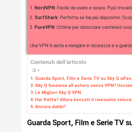
NordVPN
: Facile da usare e sicura. Puoi trovarl
SurfShark
: Perfetta se hai più dispositivi. Scop
PureVPN
: Ottima per sbloccare contenuti ovun
Una VPN ti aiuta a navigare in sicurezza e a guar
Contenuti dell'articolo
Guarda Sport, Film e Serie TV su Sky Q all’e
Sky Q funziona all estero senza VPN? Uscia
Le Migliori Sky Q VPN
Hai fretta? Allora beccati il riassunto veloce
Ancora dubbi?
Guarda Sport, Film e Serie TV su