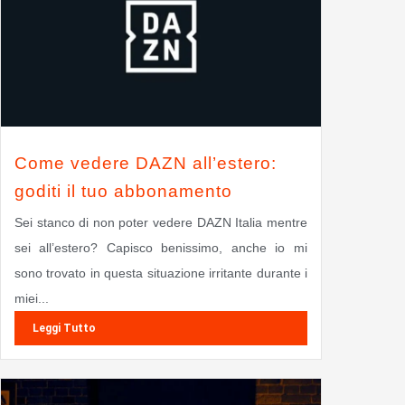
Come vedere DAZN all’estero:
goditi il tuo abbonamento
Sei stanco di non poter vedere DAZN Italia mentre
sei all’estero? Capisco benissimo, anche io mi
sono trovato in questa situazione irritante durante i
miei...
Leggi Tutto