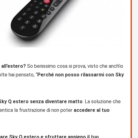
 all’estero?
So benissimo cosa si prova, visto che anch’io
lte hai pensato, “
Perché non posso rilassarmi con Sky
ky Q estero senza diventare matto
. La soluzione che
ntica la frustrazione di non poter
accedere al tuo
are Sky Q estero e sfruttare appieno il tuo