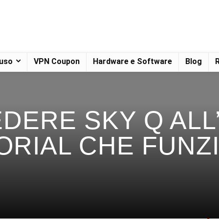
 uso
VPN Coupon
Hardware e Software
Blog
R
DERE SKY Q ALL
ORIAL CHE FUNZ