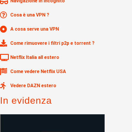
Navigazione in Incognito
Cosa è una VPN ?
A cosa serve una VPN
Come rimuovere i filtri p2p e torrent ?
Netflix Italia all estero
Come vedere Netflix USA
Vedere DAZN estero
In evidenza