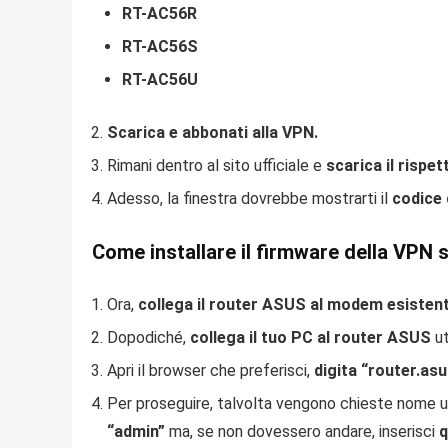
RT-AC56R
RT-AC56S
RT-AC56U
Scarica e abbonati alla VPN.
Rimani dentro al sito ufficiale e
scarica il rispe
Adesso, la finestra dovrebbe mostrarti il
codice 
Come installare il firmware della VPN s
Ora,
collega il router ASUS al modem esisten
Dopodiché,
collega il tuo PC al router ASUS
ut
Apri il browser che preferisci,
digita “router.as
Per proseguire, talvolta vengono chieste nome u
“admin”
ma, se non dovessero andare, inserisci
q