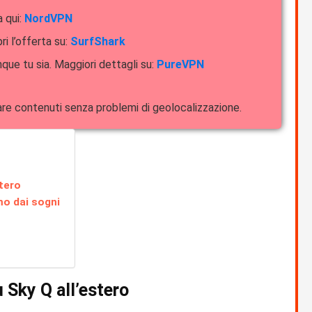
a qui:
NordVPN
ri l’offerta su:
SurfShark
que tu sia. Maggiori dettagli su:
PureVPN
dare contenuti senza problemi di geolocalizzazione.
stero
mo dai sogni
 Sky Q all’estero