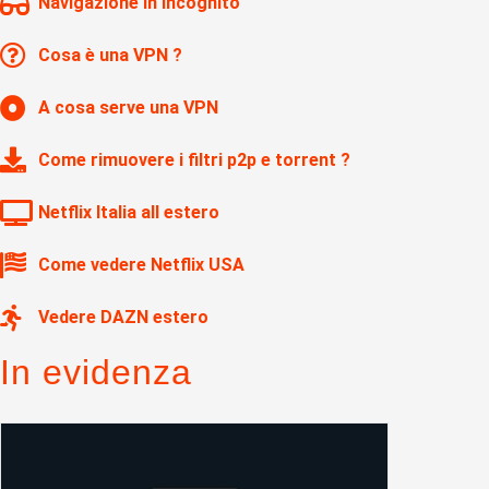
Navigazione in Incognito
Cosa è una VPN ?
A cosa serve una VPN
Come rimuovere i filtri p2p e torrent ?
Netflix Italia all estero
Come vedere Netflix USA
Vedere DAZN estero
In evidenza