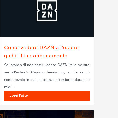
Come vedere DAZN all’estero:
goditi il tuo abbonamento
Sei stanco di non poter vedere DAZN Italia mentre
sei all’estero? Capisco benissimo, anche io mi
sono trovato in questa situazione irritante durante i
miei...
Leggi Tutto