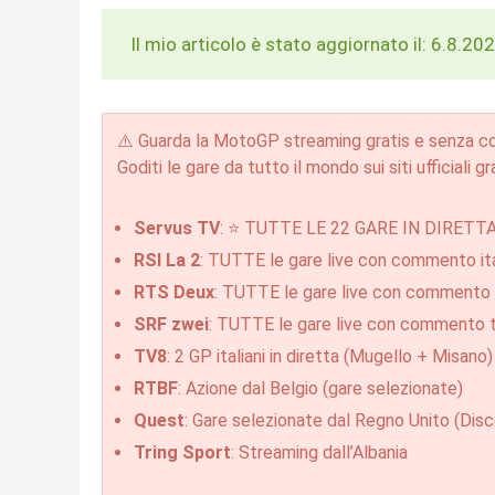
Il mio articolo è stato aggiornato il: 6.8.20
⚠️ Guarda la MotoGP streaming gratis e senza con
Goditi le gare da tutto il mondo sui siti ufficiali g
Servus TV
: ⭐ TUTTE LE 22 GARE IN DIRETT
RSI La 2
: TUTTE le gare live con commento ita
RTS Deux
: TUTTE le gare live con commento 
SRF zwei
: TUTTE le gare live con commento 
TV8
: 2 GP italiani in diretta (Mugello + Misan
RTBF
: Azione dal Belgio (gare selezionate)
Quest
: Gare selezionate dal Regno Unito (Dis
Tring Sport
: Streaming dall’Albania