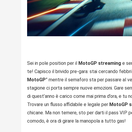
Sei in pole position per il
MotoGP streaming
e sen
te! Capisco il brivido pre-gara: stai cercando febbr
MotoGP
” mentre il semaforo sta per passare al v
stagione ci porta sempre nuove emozioni. Gare serrat
di quest’anno è carico come mai prima d’ora, e tu 
Trovare un flusso affidabile e legale per
MotoGP st
chicane. Ma non temere, sto per darti il pass VIP pe
comodo, è ora di girare la manopola a tutto gas!