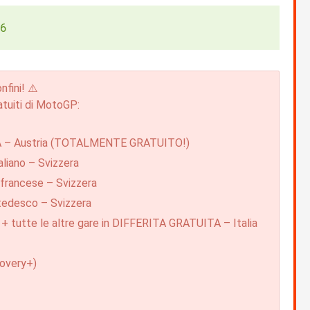
26
fini! ⚠️
ratuiti di MotoGP:
A – Austria (TOTALMENTE GRATUITO!)
liano – Svizzera
francese – Svizzera
tedesco – Svizzera
o) + tutte le altre gare in DIFFERITA GRATUITA – Italia
covery+)