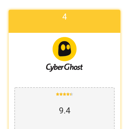
4





9.4