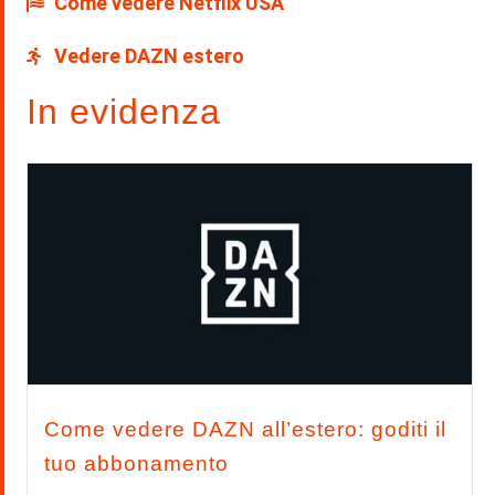
Come vedere Netflix USA
Vedere DAZN estero
In evidenza
Come vedere DAZN all’estero: goditi il
tuo abbonamento