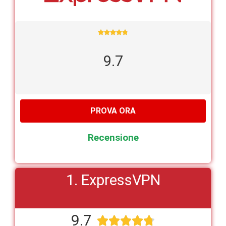





9.7
PROVA ORA
Recensione
1. ExpressVPN
9.7




