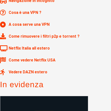
Navigazione in Incognito
Cosa è una VPN ?
A cosa serve una VPN
Come rimuovere i filtri p2p e torrent ?
Netflix Italia all estero
Come vedere Netflix USA
Vedere DAZN estero
In evidenza