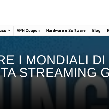
 uso
VPN Coupon
Hardware e Software
Blog
R
 I MONDIALI DI
TA STREAMING 