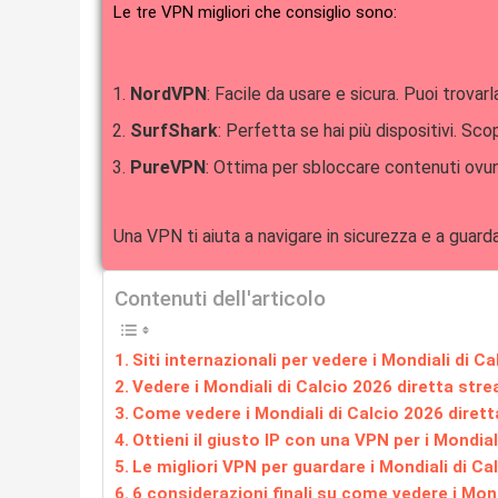
Le tre VPN migliori che consiglio sono:
NordVPN
: Facile da usare e sicura. Puoi trovarl
SurfShark
: Perfetta se hai più dispositivi. Scop
PureVPN
: Ottima per sbloccare contenuti ovun
Una VPN ti aiuta a navigare in sicurezza e a guar
Contenuti dell'articolo
Siti internazionali per vedere i Mondiali di C
Vedere i Mondiali di Calcio 2026 diretta stre
Come vedere i Mondiali di Calcio 2026 diret
Ottieni il giusto IP con una VPN per i Mondia
Le migliori VPN per guardare i Mondiali di Ca
6 considerazioni finali su come vedere i Mond