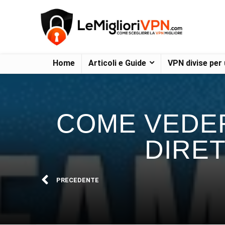
Home
Articoli e Guide
VPN divise per
COME VEDERE
DIRET
PRECEDENTE