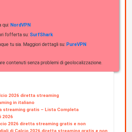
a qui:
NordVPN
ri l’offerta su:
SurfShark
que tu sia. Maggiori dettagli su:
PureVPN
dare contenuti senza problemi di geolocalizzazione.
alcio 2026 diretta streaming
aming in italiano
ta streaming gratis – Lista Completa
li 2026
lcio 2026 diretta streaming gratis e non
iali di Calcio 2026 diretta streaming gratis e non