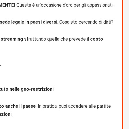
MENTE
! Questa è un’occasione d’oro per gli appassionati.
ede legale in paesi diversi
. Cosa sto cercando di dirti?
a streaming
sfruttando quella che prevede il
costo
.
tuto nelle geo-restrizioni
.
to anche il paese
. In pratica, puoi accedere alle partite
azioni
.