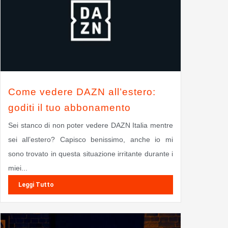
Come vedere DAZN all’estero:
goditi il tuo abbonamento
Sei stanco di non poter vedere DAZN Italia mentre
sei all’estero? Capisco benissimo, anche io mi
sono trovato in questa situazione irritante durante i
miei...
Leggi Tutto