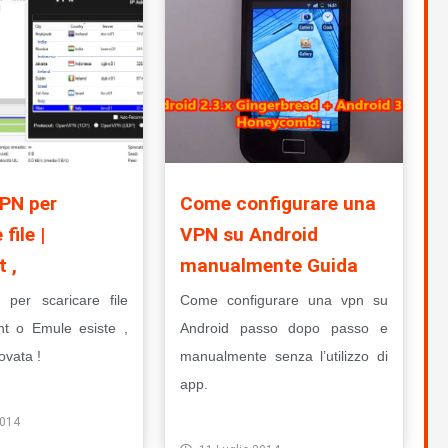
VPN per
Come configurare una
file |
VPN su Android
t ,
manualmente Guida
 per scaricare file
Come configurare una vpn su
ent o Emule esiste ,
Android passo dopo passo e
ovata !
manualmente senza l’utilizzo di
app.
to
Leggi Tutto
2014