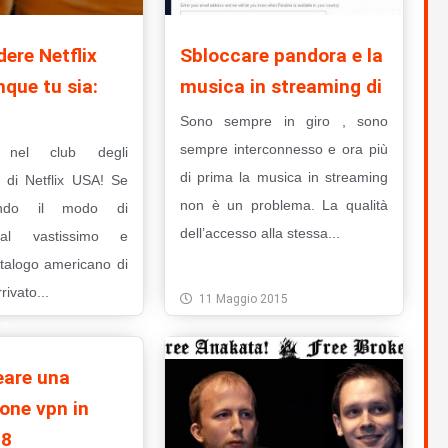
ere Netflix
Sbloccare pandora e la
que tu sia:
musica in streaming di
Sono sempre in giro , sono
sempre interconnesso e ora più
 nel club degli
di prima la musica in streaming
i di Netflix USA! Se
non è un problema. La qualità
ando il modo di
dell’accesso alla stessa...
al vastissimo e
atalogo americano di
Leggi Tutto
rrivato...
11 Maggio 2015
to
o 2021
are una
one vpn in
 8