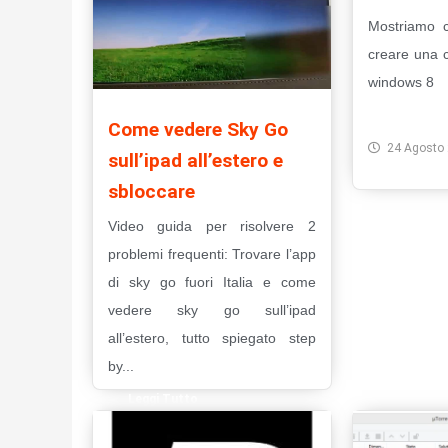
Mostriamo 
creare una 
windows 8
Leggi Tut
Come vedere Sky Go
24 Agosto
sull’ipad all’estero e
sbloccare
Video guida per risolvere 2
problemi frequenti: Trovare l’app
di sky go fuori Italia e come
vedere sky go sull’ipad
all’estero, tutto spiegato step
by...
Leggi Tutto
23 Marzo 2015