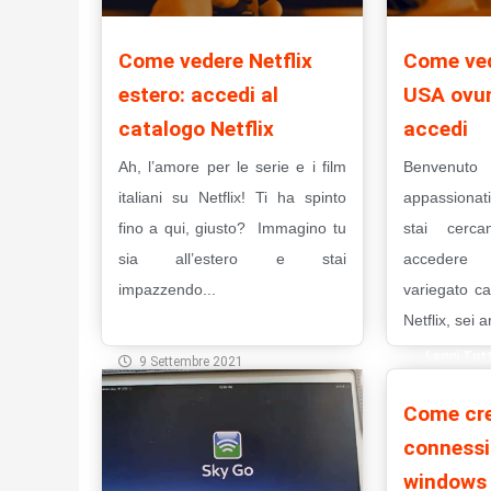
Come vedere Netflix
Come ved
estero: accedi al
USA ovun
catalogo Netflix
accedi
Ah, l’amore per le serie e i film
Benvenuto
italiani su Netflix! Ti ha spinto
appassionat
fino a qui, giusto? Immagino tu
stai cerc
sia all’estero e stai
accedere 
impazzendo...
variegato c
Netflix, sei a
Leggi Tutto
Leggi Tut
9 Settembre 2021
10 Gennai
Come cre
connessi
windows