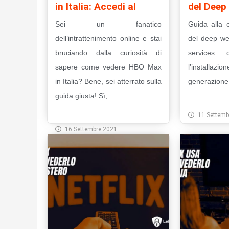
in Italia: Accedi al
del Deep
Sei un fanatico
Guida alla 
dell’intrattenimento online e stai
del deep we
bruciando dalla curiosità di
services 
sapere come vedere HBO Max
l’installazio
in Italia? Bene, sei atterrato sulla
generazione 
guida giusta! Sì,...
Leggi Tut
Leggi Tutto
11 Settemb
16 Settembre 2021