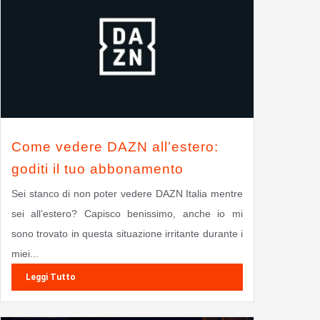
Come vedere DAZN all’estero:
goditi il tuo abbonamento
Sei stanco di non poter vedere DAZN Italia mentre
sei all’estero? Capisco benissimo, anche io mi
sono trovato in questa situazione irritante durante i
miei...
Leggi Tutto