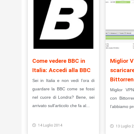
Come vedere BBC in
Miglior 
Italia: Accedi alla BBC
scaricare 
Bittorren
Sei in Italia e non vedi l’ora di
guardare la BBC come se fossi
Miglior VPN
nel cuore di Londra? Bene, sei
con Bittorr
arrivato sull’articolo che fa al...
l’abbiamo pr
Leggi Tutto
Leggi Tut
14 Luglio 2014
13 Luglio 