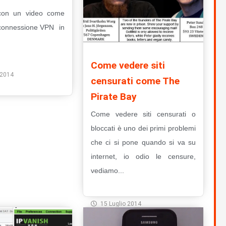
con un video come
connessione VPN in
to
Come vedere siti
 2014
censurati come The
Pirate Bay
Come vedere siti censurati o
bloccati è uno dei primi problemi
che ci si pone quando si va su
internet, io odio le censure,
vediamo...
Leggi Tutto
15 Luglio 2014