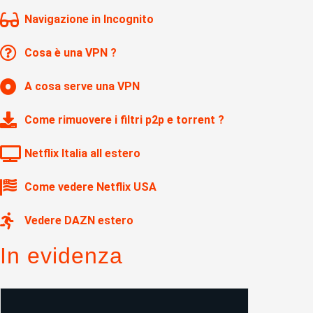
Navigazione in Incognito
Cosa è una VPN ?
A cosa serve una VPN
Come rimuovere i filtri p2p e torrent ?
Netflix Italia all estero
Come vedere Netflix USA
Vedere DAZN estero
In evidenza