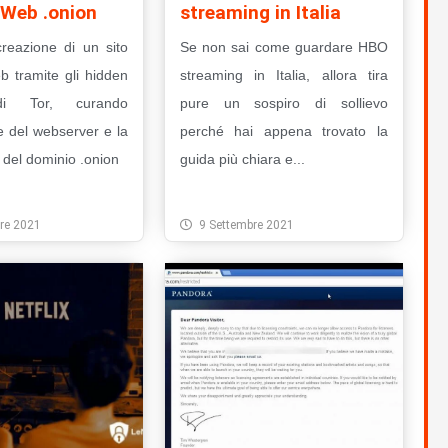
 Web .onion
streaming in Italia
creazione di un sito
Se non sai come guardare HBO
b tramite gli hidden
streaming in Italia, allora tira
di Tor, curando
pure un sospiro di sollievo
ne del webserver e la
perché hai appena trovato la
del dominio .onion
guida più chiara e...
to
Leggi Tutto
re 2021
9 Settembre 2021