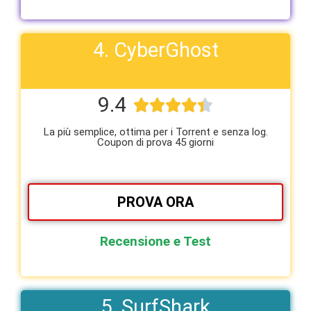
4. CyberGhost
9.4





La più semplice, ottima per i Torrent e senza log.
Coupon di prova 45 giorni
PROVA ORA
Recensione e Test
5. SurfShark