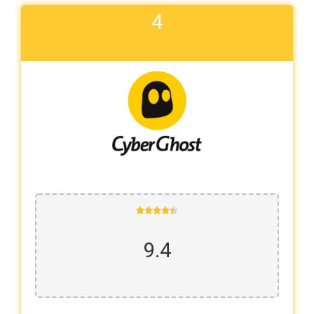
4





9.4