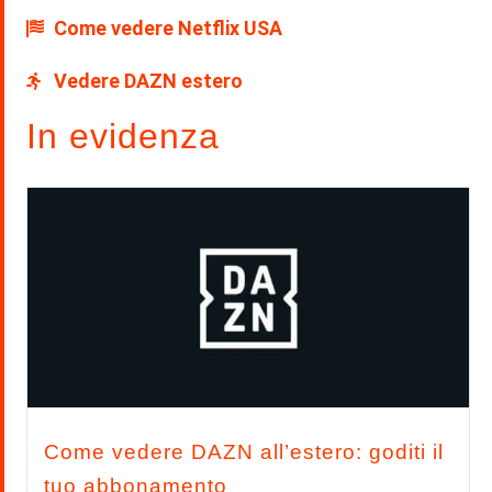
Come vedere Netflix USA
Vedere DAZN estero
In evidenza
Come vedere DAZN all’estero: goditi il
tuo abbonamento