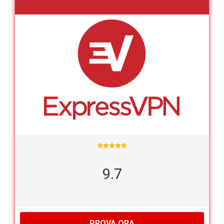





9.7
PROVA ORA