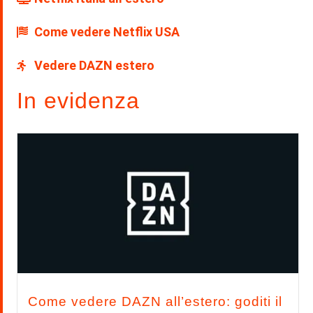
Come vedere Netflix USA
Vedere DAZN estero
In evidenza
Come vedere DAZN all’estero: goditi il