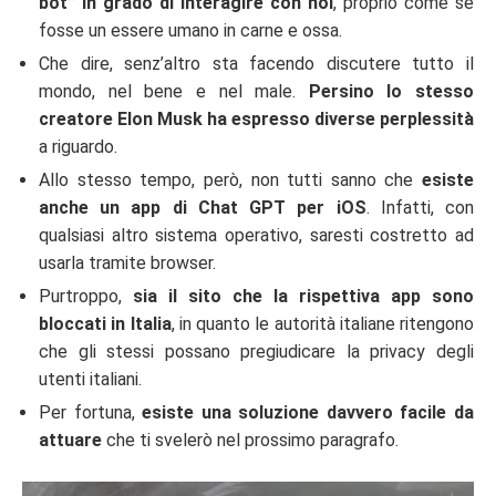
bot” in grado di interagire con noi
, proprio come se
fosse un essere umano in carne e ossa.
Che dire, senz’altro sta facendo discutere tutto il
mondo, nel bene e nel male.
Persino lo stesso
creatore Elon Musk ha espresso diverse perplessità
a riguardo.
Allo stesso tempo, però, non tutti sanno che
esiste
anche un app di Chat GPT per iOS
. Infatti, con
qualsiasi altro sistema operativo, saresti costretto ad
usarla tramite browser.
Purtroppo,
sia il sito che la rispettiva app sono
bloccati in Italia
, in quanto le autorità italiane ritengono
che gli stessi possano pregiudicare la privacy degli
utenti italiani.
Per fortuna,
esiste una soluzione davvero facile da
attuare
che ti svelerò nel prossimo paragrafo.