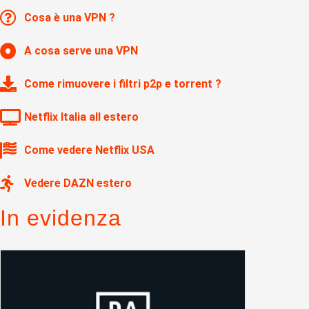
Cosa è una VPN ?
A cosa serve una VPN
Come rimuovere i filtri p2p e torrent ?
Netflix Italia all estero
Come vedere Netflix USA
Vedere DAZN estero
In evidenza