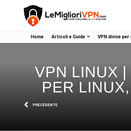
Home
Articoli e Guide
VPN divise per
VPN LINUX 
PER LINUX
PRECEDENTE