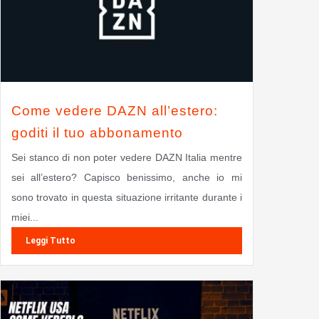
Come vedere DAZN all’estero:
goditi il tuo abbonamento
Sei stanco di non poter vedere DAZN Italia mentre
sei all’estero? Capisco benissimo, anche io mi
sono trovato in questa situazione irritante durante i
miei...
Leggi Tutto