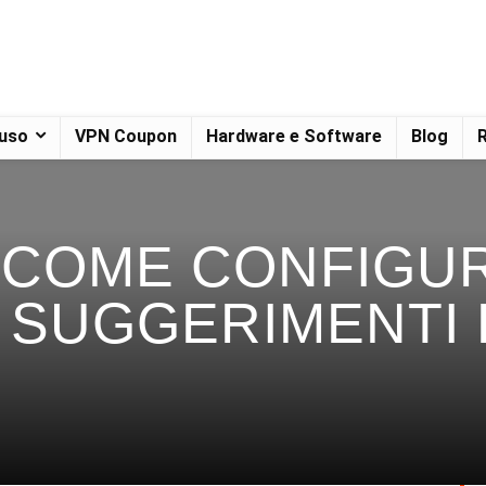
 uso
VPN Coupon
Hardware e Software
Blog
R
| COME CONFIGU
, SUGGERIMENTI 