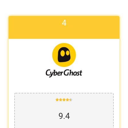
4





9.4