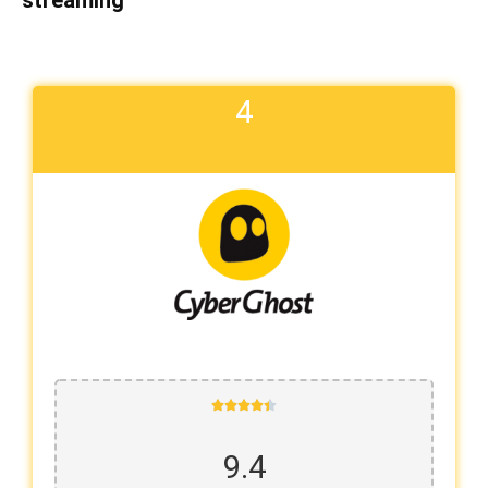
streaming
4





9.4