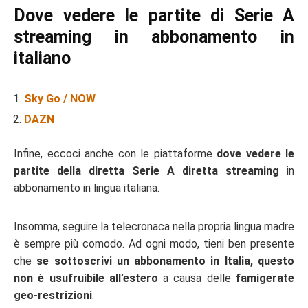
Dove vedere le partite di Serie A
streaming in abbonamento in
italiano
Sky Go / NOW
DAZN
Infine, eccoci anche con le piattaforme
dove vedere le
partite della diretta Serie A diretta streaming
in
abbonamento in lingua italiana.
Insomma, seguire la telecronaca nella propria lingua madre
è sempre più comodo. Ad ogni modo, tieni ben presente
che
se sottoscrivi un abbonamento in Italia, questo
non è usufruibile all’estero
a causa delle
famigerate
geo-restrizioni
.