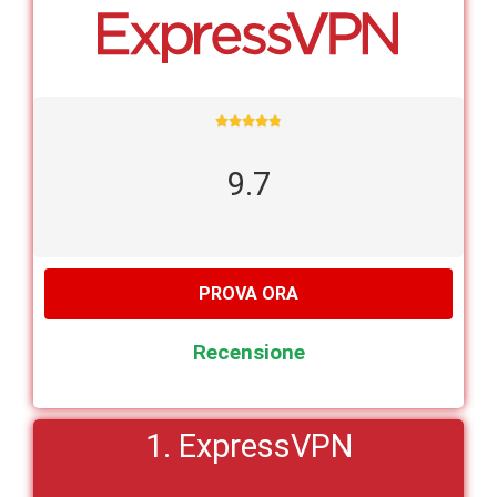





9.7
PROVA ORA
Recensione
1. ExpressVPN