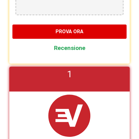
PROVA ORA
Recensione
1