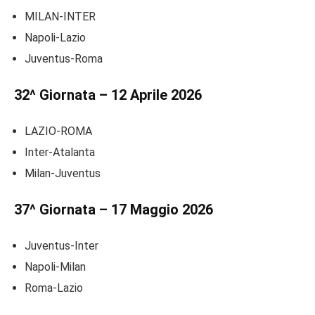
MILAN-INTER
Napoli-Lazio
Juventus-Roma
32^ Giornata – 12 Aprile 2026
LAZIO-ROMA
Inter-Atalanta
Milan-Juventus
37^ Giornata – 17 Maggio 2026
Juventus-Inter
Napoli-Milan
Roma-Lazio