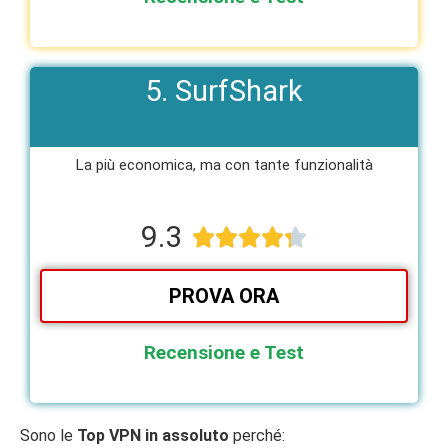
5. SurfShark
La più economica, ma con tante funzionalità​
9.3





PROVA ORA
Recensione e Test
Sono le
Top VPN in assoluto
perché: