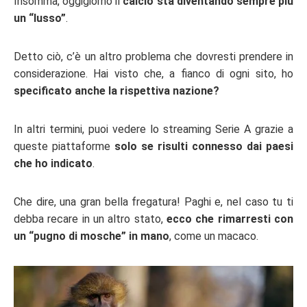
Insomma, oggigiorno il
calcio sta diventando sempre più
un “lusso”
.
Detto ciò, c’è un altro problema che dovresti prendere in
considerazione. Hai visto che, a fianco di ogni sito, ho
specificato anche la rispettiva nazione?
In altri termini, puoi vedere lo streaming Serie A grazie a
queste piattaforme
solo se risulti connesso dai paesi
che ho indicato
.
Che dire, una gran bella fregatura! Paghi e, nel caso tu ti
debba recare in un altro stato,
ecco che rimarresti con
un “pugno di mosche” in mano
, come un macaco.