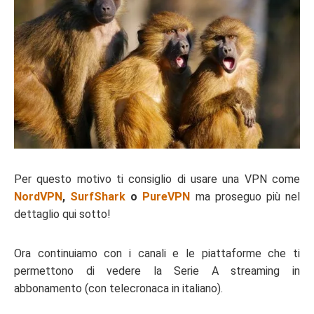
Per questo motivo ti consiglio di usare una VPN come
NordVPN
,
SurfShark
o
PureVPN
ma proseguo più nel
dettaglio qui sotto!
Ora continuiamo con i canali e le piattaforme che ti
permettono di vedere la Serie A streaming in
abbonamento (con telecronaca in italiano).