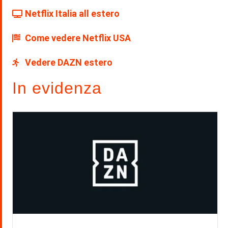
Netflix Italia all estero
Come vedere Netflix USA
Vedere DAZN estero
In evidenza