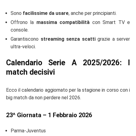
Sono
facilissime da usare
, anche per principianti.
Offrono la
massima compatibilità
con Smart TV e
console.
Garantiscono
streaming senza scatti
grazie a server
ultra-veloci.
Calendario Serie A 2025/2026: I
match decisivi
Ecco il calendario aggiornato per la stagione in corso con i
big match da non perdere nel 2026.
23^ Giornata – 1 Febbraio 2026
Parma-Juventus