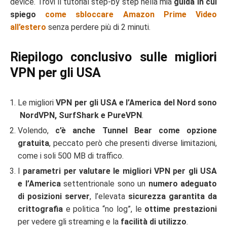
device. Trovi il tutorial step-by step nella mia
guida in cui
spiego
come sbloccare Amazon Prime Video
all’estero
senza perdere più di 2 minuti.
Riepilogo conclusivo sulle migliori
VPN per gli USA
Le migliori
VPN per gli USA e l’America del Nord sono
NordVPN, SurfShark e PureVPN
.
Volendo,
c’è anche Tunnel Bear come opzione
gratuita
, peccato però che presenti diverse limitazioni,
come i soli 500 MB di traffico.
I
parametri per valutare le migliori VPN per gli USA
e l’America
settentrionale sono un
numero adeguato
di posizioni server
, l’elevata
sicurezza garantita da
crittografia
e politica “no log”, le
ottime prestazioni
per vedere gli streaming e la
facilità di utilizzo
.